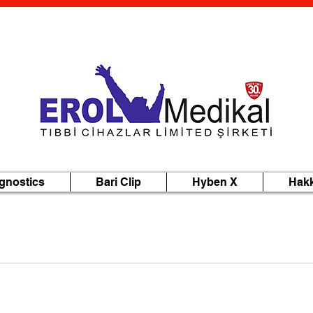
gnostics
Bari Clip
Hyben X
Hak